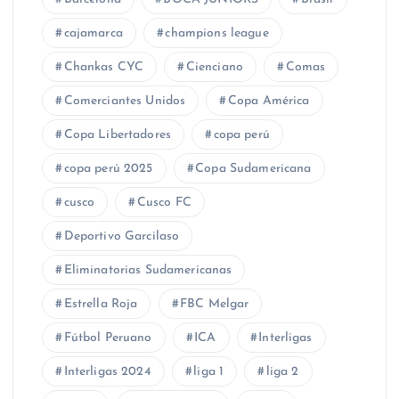
cajamarca
champions league
Chankas CYC
Cienciano
Comas
Comerciantes Unidos
Copa América
Copa Libertadores
copa perú
copa perú 2025
Copa Sudamericana
cusco
Cusco FC
Deportivo Garcilaso
Eliminatorias Sudamericanas
Estrella Roja
FBC Melgar
Fútbol Peruano
ICA
Interligas
Interligas 2024
liga 1
liga 2