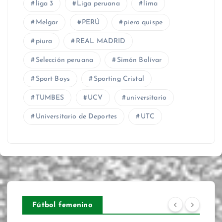
liga 3
Liga peruana
lima
Melgar
PERÚ
piero quispe
piura
REAL MADRID
Selección peruana
Simón Bolívar
Sport Boys
Sporting Cristal
TUMBES
UCV
universitario
Universitario de Deportes
UTC
Fútbol femenino