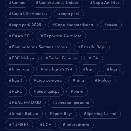
Comas
Comerciantes Unidos
Copa América
Copa Libertadores
copa perú
copa perú 2025
Copa Sudamericana
cusco
Cusco FC
Deportivo Garcilaso
Eliminatorias Sudamericanas
Estrella Roja
FBC Melgar
Fútbol Peruano
ICA
Interligas
Interligas 2024
liga 1
liga 2
liga 3
Liga peruana
lima
Melgar
PERÚ
piero quispe
piura
REAL MADRID
Selección peruana
Simón Bolívar
Sport Boys
Sporting Cristal
TUMBES
UCV
universitario