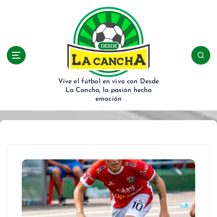
S
k
i
p
t
o
c
Vive el fútbol en vivo con Desde
o
La Cancha, la pasión hecha
n
emoción
t
e
n
t